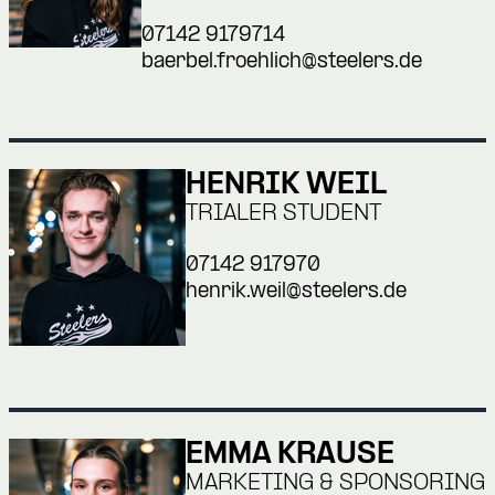
07142 9179714
baerbel.froehlich@steelers.de
HENRIK WEIL
TRIALER STUDENT
07142 917970
henrik.weil@steelers.de
EMMA KRAUSE
MARKETING & SPONSORING