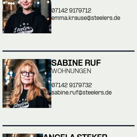
07142 9179712
emma.krause@steelers.de
SABINE RUF
WOHNUNGEN
07142 9179732
sabine.ruf@steelers.de