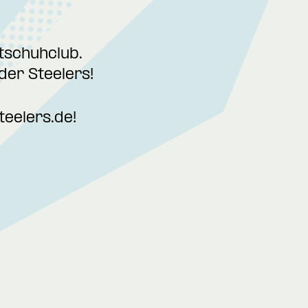
tschuhclub.
der Steelers!
teelers.de
!