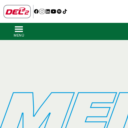
MENÜ
ME