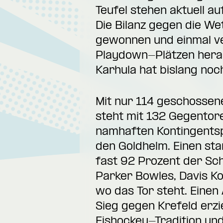
Teufel stehen aktuell au
Die Bilanz gegen die Wet
gewonnen und einmal ve
Playdown-Plätzen heraus
Karhula hat bislang no
Mit nur 114 geschossen
steht mit 132 Gegentor
namhaften Kontingentspi
den Goldhelm. Einen sta
fast 92 Prozent der Sch
Parker Bowles, Davis K
wo das Tor steht. Eine
Sieg gegen Krefeld erzi
Eishockey-Tradition und