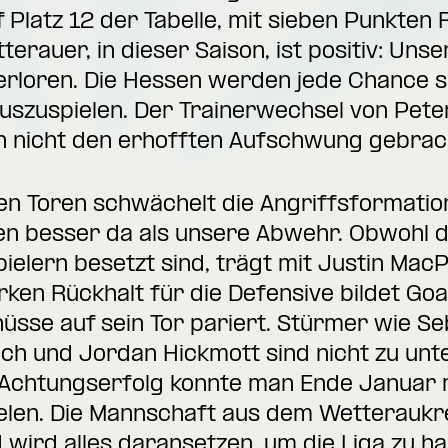
f Platz 12 der Tabelle, mit sieben Punkten
terauer, in dieser Saison, ist positiv: Un
rloren. Die Hessen werden jede Chance s
zuspielen. Der Trainerwechsel von Peter 
ch nicht den erhofften Aufschwung gebrac
en Toren schwächelt die Angriffsformatio
en besser da als unsere Abwehr. Obwohl di
elern besetzt sind, trägt mit Justin MacP
rken Rückhalt für die Defensive bildet Goa
üsse auf sein Tor pariert. Stürmer wie S
och und Jordan Hickmott sind nicht zu unt
n Achtungserfolg konnte man Ende Januar 
elen. Die Mannschaft aus dem Wetteraukre
 wird alles daransetzen, um die Liga zu ha