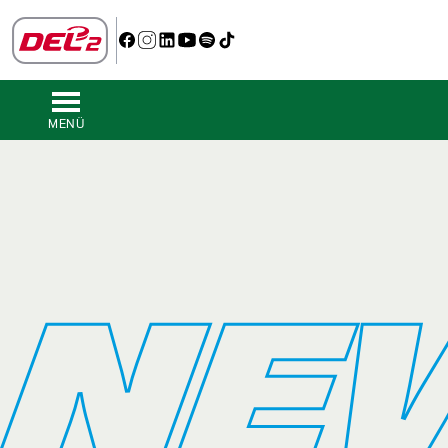
MENÜ
NE