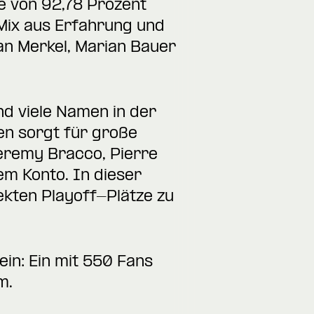
e von 92,78 Prozent
 Mix aus Erfahrung und
an Merkel, Marian Bauer
nd viele Namen in der
hen sorgt für große
 Jeremy Bracco, Pierre
m Konto. In dieser
ekten Playoff-Plätze zu
in: Ein mit 550 Fans
m.