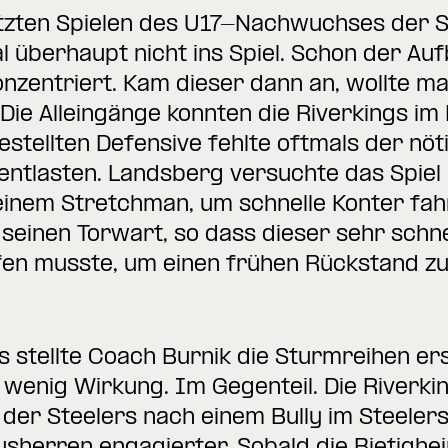
tzten Spielen des U17-Nachwuchses der S
 überhaupt nicht ins Spiel. Schon der Au
zentriert. Kam dieser dann an, wollte ma
Die Alleingänge konnten die Riverkings im 
estellten Defensive fehlte oftmals der nöt
entlasten. Landsberg versuchte das Spiel 
einem Stretchman, um schnelle Konter fah
seinen Torwart, so dass dieser sehr schne
fen musste, um einen frühen Rückstand zu
els stellte Coach Burnik die Sturmreihen e
 wenig Wirkung. Im Gegenteil. Die Riverki
der Steelers nach einem Bully im Steelersd