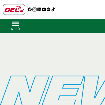
MENÜ
NE