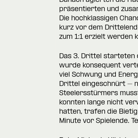
Danach agierten die Hau
präsentierten und zusa
Die hochklassigen Chanc
kurz vor dem Drittelend
zum 1:1 erzielt werden 
Das 3. Drittel startete
wurde konsequent verte
viel Schwung und Energi
Drittel eingeschnürt – n
Steelersstürmers muss
konnten lange nicht verw
hatten, trafen die Biet
Minute vor Spielende. 