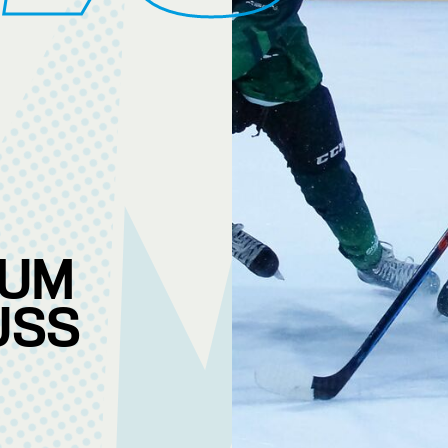
ZUM
USS