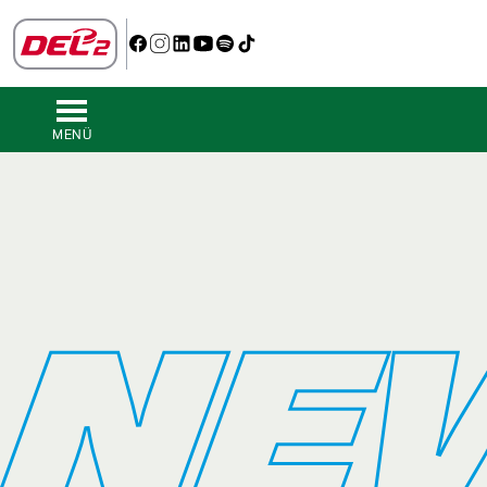
MENÜ
NE