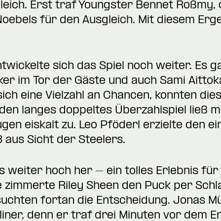
eich. Erst traf Youngster Bennet Roßmy,
Noebels für den Ausgleich. Mit diesem Erge
twickelte sich das Spiel noch weiter. Es
r im Tor der Gäste und auch Sami Aittokall
sich eine Vielzahl an Chancen, konnten die
en langes doppeltes Überzahlspiel ließ m
en eiskalt zu. Leo Pföderl erzielte den ei
 aus Sicht der Steelers.
es weiter hoch her – ein tolles Erlebnis fü
e zimmerte Riley Sheen den Puck per Schl
uchten fortan die Entscheidung. Jonas Mü
liner, denn er traf drei Minuten vor dem E