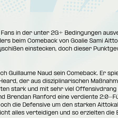
 Fans in der unter 2G+ Bedingungen ausv
ers beim Comeback von Goalie Sami Aittok
yschißen einstecken, doch dieser Punktgew
uch Guillaume Naud sein Comeback. Er spiel
 Heard, der aus disziplinarischen Maßnah
ten stark und mit sehr viel Offensivdrang 
nd Brendan Ranford eine verdiente 2:0-Fü
ch die Defensive um den starken Aittokall
ht alles verteidigen und so erzielten die 