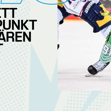
ITT
PUNKT
BÄREN
T