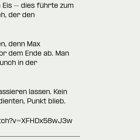
 Eis – dies führte zum
ch, der den
en, denn Max
vor dem Ende ab. Man
unch in der
ssieren lassen. Kein
ienten, Punkt blieb.
atch?v=XFHDx58wJ3w