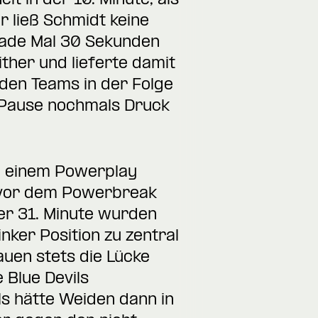
t in der 10. Minute, als
r ließ Schmidt keine
erade Mal 30 Sekunden
her und lieferte damit
den Teams in der Folge
r Pause nochmals Druck
nd einem Powerplay
z vor dem Powerbreak
er 31. Minute wurden
nker Position zu zentral
auen stets die Lücke
 Blue Devils
els hätte Weiden dann in