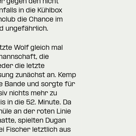
er gegen den nicht
alls in die Kühlbox
club die Chance im
nd ungefährlich.
tzte Wolf gleich mal
mannschaft, die
der die letzte
ösung zunächst an. Kemp
e Bande und sorgte für
siv nichts mehr zu
is in die 52. Minute. Da
üle an der roten Linie
tte, spielten Dugan
 Fischer letztlich aus