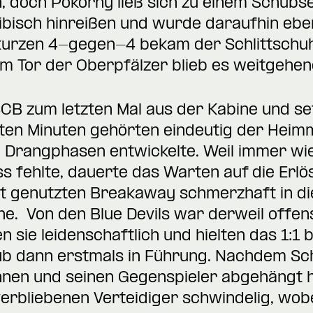
, doch Pokorny ließ sich zu einem Schubs
isch hinreißen und wurde daraufhin ebenf
kurzen 4-gegen-4 bekam der Schlittschuh
m Tor der Oberpfälzer blieb es weitgehe
SCB zum letzten Mal aus der Kabine und se
sten Minuten gehörten eindeutig der Heim
 Drangphasen entwickelte. Weil immer wie
s fehlte, dauerte das Warten auf die Erl
ht genutzten Breakaway schmerzhaft in di
ne. Von den Blue Devils war derweil offen
 sie leidenschaftlich und hielten das 1:1 b
ub dann erstmals in Führung. Nachdem Sch
en und seinen Gegenspieler abgehängt ha
erbliebenen Verteidiger schwindelig, wobei