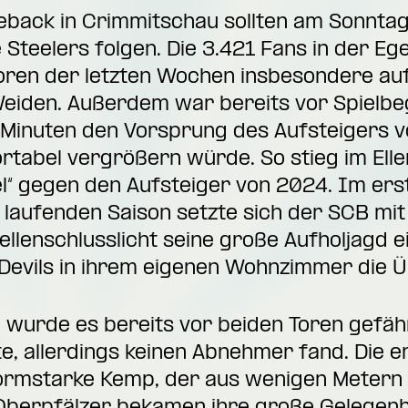
back in Crimmitschau sollten am Sonntag
 Steelers folgen. Die 3.421 Fans in der E
oren der letzten Wochen insbesondere auf 
Weiden. Außerdem war bereits vor Spielbegi
inuten den Vorsprung des Aufsteigers v
tabel vergrößern würde. So stieg im Ellen
l“ gegen den Aufsteiger von 2024. Im ers
laufenden Saison setzte sich der SCB mit 
ellenschlusslicht seine große Aufholjagd 
 Devils in ihrem eigenen Wohnzimmer die 
 wurde es bereits vor beiden Toren gefähr
e, allerdings keinen Abnehmer fand. Die e
formstarke Kemp, der aus wenigen Metern 