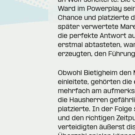
an Wolf scheiterte. Die
Ward im Powerplay seine
Chance und platzierte 
später verwertete Mare
die perfekte Antwort a
erstmal abtasteten, war
erzeugten, den Führung
Obwohl Bietigheim den M
einleitete, gehörten d
mehrfach am aufmerksam
die Hausherren gefährlic
platzierte. In der Folg
und den richtigen Zeitpu
verteidigten äußerst dis