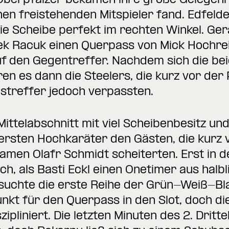
 Oberpfälzer bekamen ihre große Gelegenhei
n freistehenden Mitspieler fand. Edfelde
die Scheibe perfekt im rechten Winkel. G
k Racuk einen Querpass von Mick Hochreit
uf den Gegentreffer. Nachdem sich die bei
en es dann die Steelers, die kurz vor de
streffer jedoch verpassten.
ittelabschnitt mit viel Scheibenbesitz u
ie ersten Hochkaräter den Gästen, die kur
en Olafr Schmidt scheiterten. Erst in d
h, als Basti Eckl einen Onetimer aus halbli
e suchte die erste Reihe der Grün-Weiß-Bl
nkt für den Querpass in den Slot, doch die
zipliniert. Die letzten Minuten des 2. Dritt