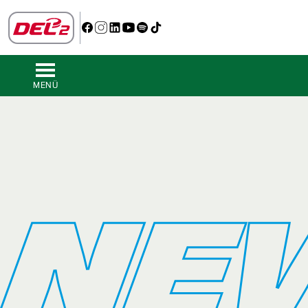
MENÜ
NE