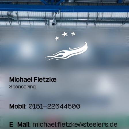
Michael Fietzke
Sponsoring
Mobil:
0151-22644500
E-Mail:
michael.fietzke@steelers.de