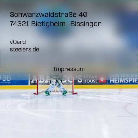
Schwarzwaldstraße 40
74321 Bietigheim-Bissingen
vCard
steelers.de
Impressum