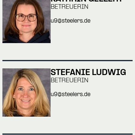
BETREUERIN
u9@steelers.de
STEFANIE LUDWIG
BETREUERIN
u9@steelers.de