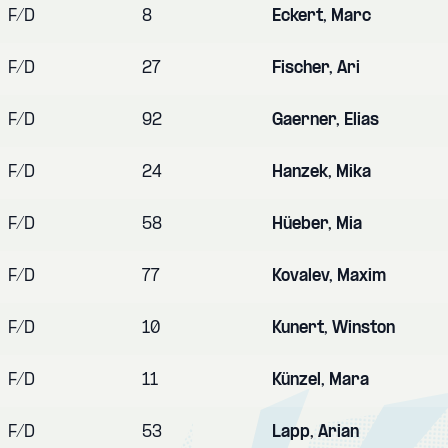
F/D
8
Eckert, Marc
F/D
27
Fischer, Ari
F/D
92
Gaerner, Elias
F/D
24
Hanzek, Mika
F/D
58
Hüeber, Mia
F/D
77
Kovalev, Maxim
F/D
10
Kunert, Winston
F/D
11
Künzel, Mara
F/D
53
Lapp, Arian