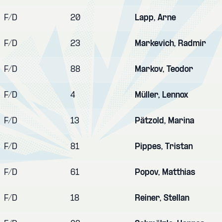
F/D
20
Lapp, Arne
F/D
23
Markevich, Radmir
F/D
88
Markov, Teodor
F/D
4
Müller, Lennox
F/D
13
Pätzold, Marina
F/D
81
Pippes, Tristan
F/D
61
Popov, Matthias
F/D
18
Reiner, Stellan