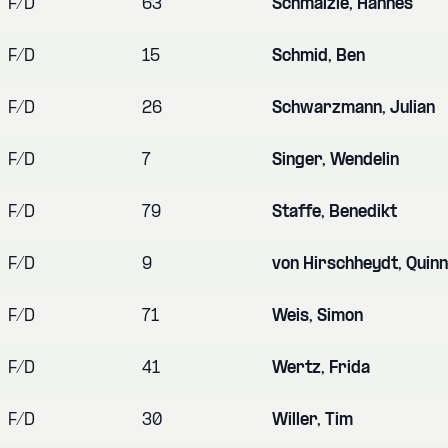
F/D
63
Schmälzle, Hannes
F/D
15
Schmid, Ben
F/D
26
Schwarzmann, Julian
F/D
7
Singer, Wendelin
F/D
79
Staffe, Benedikt
F/D
9
von Hirschheydt, Quinn
F/D
71
Weis, Simon
F/D
41
Wertz, Frida
F/D
30
Willer, Tim