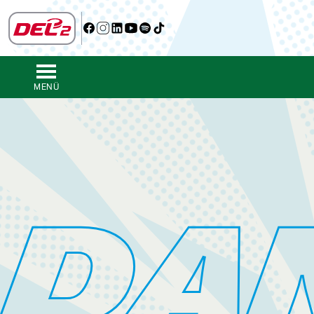
MENÜ
DA