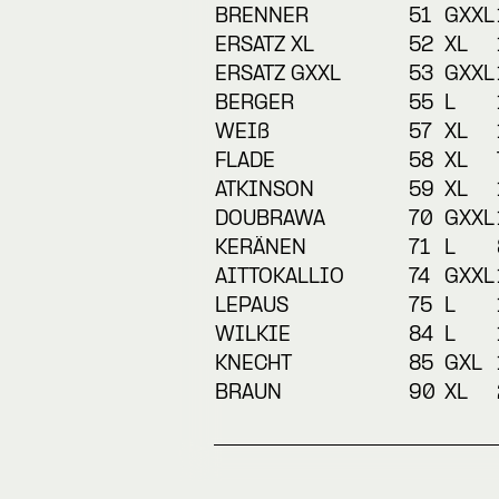
BRENNER
51
GXXL
ERSATZ XL
52
XL
ERSATZ GXXL
53
GXXL
BERGER
55
L
WEIß
57
XL
FLADE
58
XL
ATKINSON
59
XL
DOUBRAWA
70
GXXL
KERÄNEN
71
L
AITTOKALLIO
74
GXXL
LEPAUS
75
L
WILKIE
84
L
KNECHT
85
GXL
BRAUN
90
XL