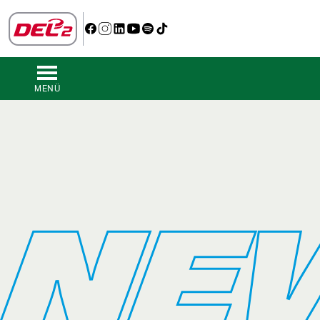
MENÜ
NE