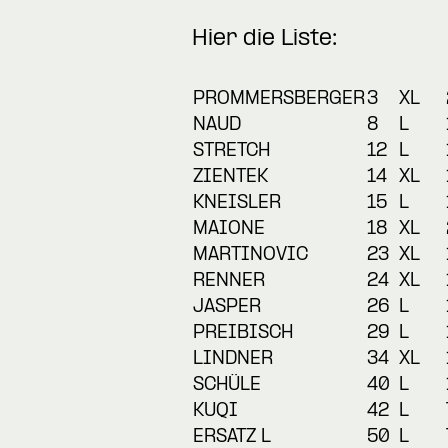
Hier die Liste:
PROMMERSBERGER
3
XL
NAUD
8
L
STRETCH
12
L
ZIENTEK
14
XL
KNEISLER
15
L
MAIONE
18
XL
MARTINOVIC
23
XL
RENNER
24
XL
JASPER
26
L
PREIBISCH
29
L
LINDNER
34
XL
SCHÜLE
40
L
KUQI
42
L
ERSATZ L
50
L