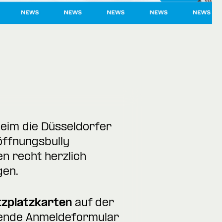
heim die Düsseldorfer
öffnungsbully
en recht herzlich
gen.
tzplatzkarten
auf der
hende Anmeldeformular