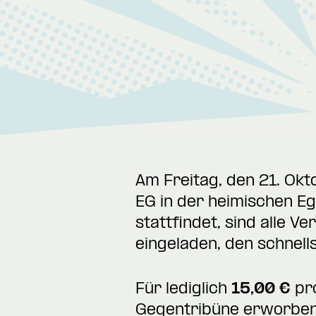
Am Freitag, den 21. Ok
EG in der heimischen E
stattfindet, sind alle V
eingeladen, den schnell
Für lediglich
15,00 €
pro
Gegentribüne erworben