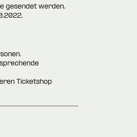
de
gesendet werden.
0.2022.
rsonen.
ntsprechende
seren Ticketshop