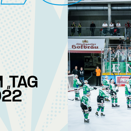
 „TAG
022