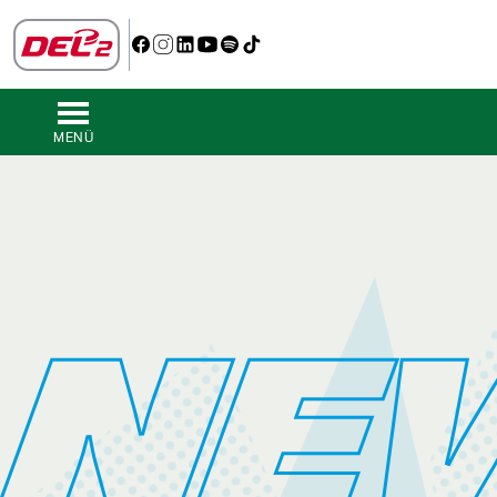
MENÜ
NE