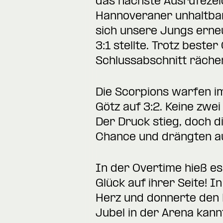
das nächste Ausrufezei
Hannoveraner unhaltbar 
sich unsere Jungs erneu
3:1 stellte. Trotz beste
Schlussabschnitt rächen
Die Scorpions warfen im
Götz auf 3:2. Keine zwe
Der Druck stieg, doch d
Chance und drängten auf
In der Overtime hieß es
Glück auf ihrer Seite! I
Herz und donnerte den 
Jubel in der Arena kann