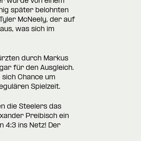
uer wurde von einem
nig später belohnten
Tyler McNeely, der auf
 aus, was sich im
kürzten durch Markus
gar für den Ausgleich.
n sich Chance um
gulären Spielzeit.
en die Steelers das
exander Preibisch ein
4:3 ins Netz! Der