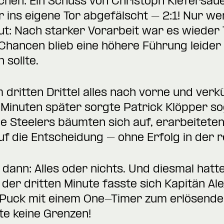
chen: Ein Schuss von Christoph Kiefersa
ins eigene Tor abgefälscht – 2:1! Nur we
t: Nach starker Vorarbeit war es wieder 
r Chancen blieb eine höhere Führung leider
 sollte.
 dritten Drittel alles nach vorne und ver
i Minuten später sorgte Patrick Klöpper so
ie Steelers bäumten sich auf, erarbeitete
 die Entscheidung – ohne Erfolg in der re
 dann: Alles oder nichts. Und diesmal hatt
n der dritten Minute fasste sich Kapitän Al
Puck mit einem One-Timer zum erlösenden 
te keine Grenzen!