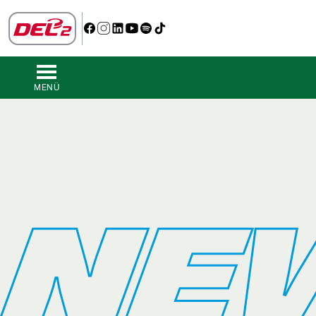
MENÜ
NE