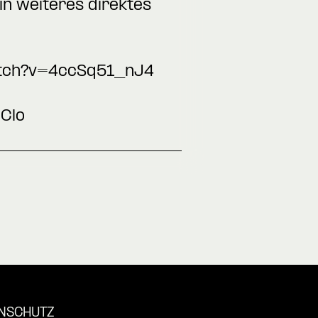
in weiteres direktes
atch?v=4ccSq51_nJ4
Clo
NSCHUTZ