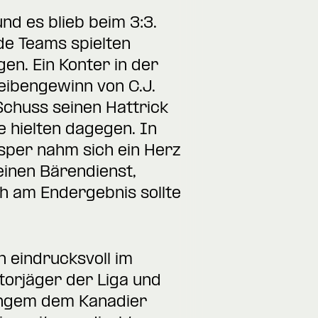
nd es blieb beim 3:3.
de Teams spielten
en. Ein Konter in der
eibengewinn von C.J.
Schuss seinen Hattrick
e hielten dagegen. In
asper nahm sich ein Herz
einen Bärendienst,
h am Endergebnis sollte
 eindrucksvoll im
torjäger der Liga und
angem dem Kanadier