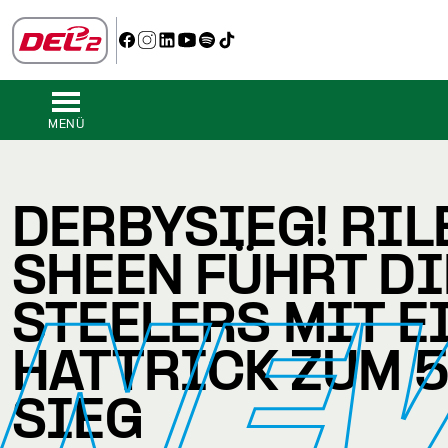
MENÜ
DERBYSIEG! RIL
SHEEN FÜHRT DI
NE
STEELERS MIT E
HATTRICK ZUM 5
SIEG