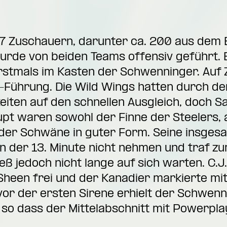
 Zuschauern, darunter ca. 200 aus dem El
rde von beiden Teams offensiv geführt. 
rstmals im Kasten der Schwenninger. Auf 
0-Führung. Die Wild Wings hatten durch de
ten auf den schnellen Ausgleich, doch Sami
pt waren sowohl der Finne der Steelers,
 der Schwäne in guter Form. Seine insges
in der 13. Minute nicht nehmen und traf zu
ieß jedoch nicht lange auf sich warten. C.J
Sheen frei und der Kanadier markierte mit
 vor der ersten Sirene erhielt der Schwe
, so dass der Mittelabschnitt mit Powerpla