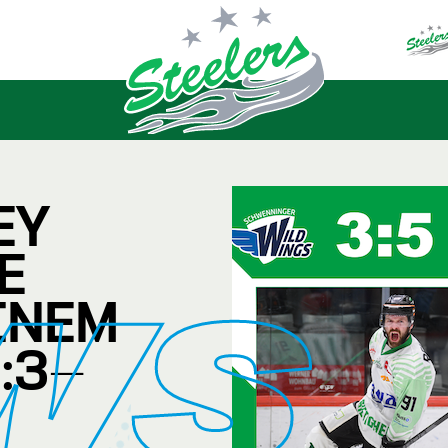
EY
E
WS
INEM
:3-