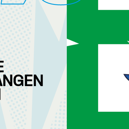
E
ANGEN
N