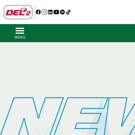
MENÜ
NE