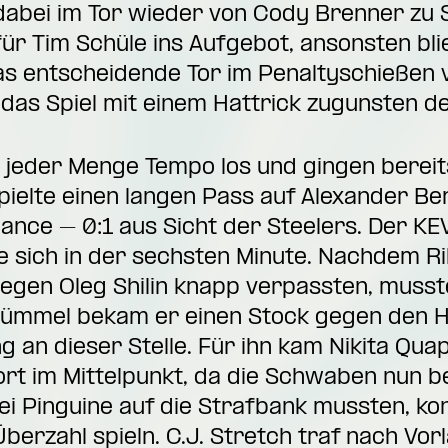
abei im Tor wieder von Cody Brenner zu Sa
ür Tim Schüle ins Aufgebot, ansonsten blie
as entscheidende Tor im Penaltyschießen v
das Spiel mit einem Hattrick zugunsten de
t jeder Menge Tempo los und gingen berei
pielte einen langen Pass auf Alexander Be
Chance – 0:1 aus Sicht der Steelers. Der K
e sich in der sechsten Minute. Nachdem Ri
egen Oleg Shilin knapp verpassten, musst
etümmel bekam er einen Stock gegen den H
 an dieser Stelle. Für ihn kam Nikita Qua
rt im Mittelpunkt, da die Schwaben nun b
ei Pinguine auf die Strafbank mussten, k
berzahl spieln. C.J. Stretch traf nach Vo