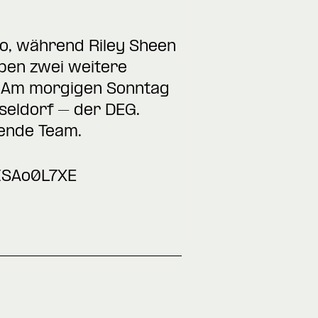
co, während Riley Sheen
ben zwei weitere
e. Am morgigen Sonntag
seldorf – der DEG.
lende Team.
ISAo0L7XE