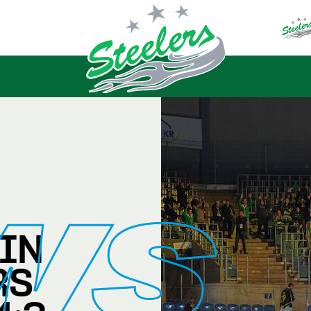
WS
IN
RS