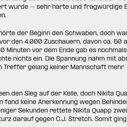
ert wurde – sehr harte und fragwürdige E
en.
ehörte der Beginn den Schwaben, doch was
 vor den 4.000 Zuschauern, davon ca. 50 a
30 Minuten vor dem Ende gab es nochmals
chte nichts ein. Die Spannung nahm mit a
 Treffer gelang keiner Mannschaft mehr –
een den Sieg auf der Kelle, doch Nikita Quap
un fand keine Anerkennung wegen Behinde
weniger Sekunden rettete Nikita Quapp zwei
urz darauf gegen C.J. Stretch. Somit ging