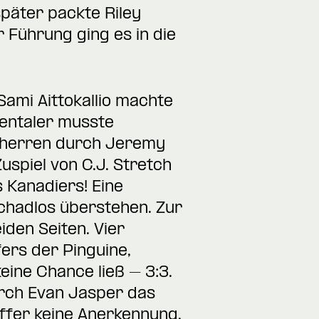
päter packte Riley
 Führung ging es in die
Sami Aittokallio machte
lentaler musste
ausherren durch Jeremy
spiel von C.J. Stretch
 Kanadiers! Eine
schadlos überstehen. Zur
iden Seiten. Vier
ers der Pinguine,
keine Chance ließ – 3:3.
durch Evan Jasper das
ffer keine Anerkennung,