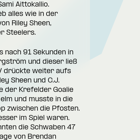
mi Aittokallio.
b alles wie in der
on Riley Sheen,
r Steelers.
ts nach 91 Sekunden in
rgström und dieser ließ
EV drückte weiter aufs
ley Sheen und C.J.
e der Krefelder Goalie
elm und musste in die
pp zwischen die Pfosten.
esser im Spiel waren.
onnten die Schwaben 47
rlage von Brendan