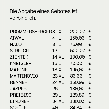
Die Abgabe eines Gebotes ist
verbindlich.
PROMMERSBERGER
3
XL
200,00
€
ATWAL
4
L
150,00
€
NAUD
8
L
75,00
€
STRETCH
12
L
500,00
€
ZIENTEK
14
XL
100,00
€
KNEISLER
15
L
70,00
€
MAIONE
18
XL
195,00
€
MARTINOVIC
23
XL
80,00
€
RENNER
24
XL
150,99
€
JASPER
26
L
180,00
€
PREIBISCH
29
L
129,89
€
LINDNER
34
XL
180,00
€
SCHÜLE
40
L
84,84
€