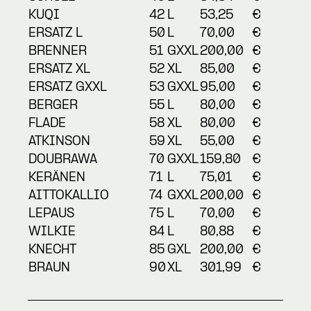
KUQI
42
L
53,25
€
ERSATZ L
50
L
70,00
€
BRENNER
51
GXXL
200,00
€
ERSATZ XL
52
XL
85,00
€
ERSATZ GXXL
53
GXXL
95,00
€
BERGER
55
L
80,00
€
FLADE
58
XL
80,00
€
ATKINSON
59
XL
55,00
€
DOUBRAWA
70
GXXL
159,80
€
KERÄNEN
71
L
75,01
€
AITTOKALLIO
74
GXXL
200,00
€
LEPAUS
75
L
70,00
€
WILKIE
84
L
80,88
€
KNECHT
85
GXL
200,00
€
BRAUN
90
XL
301,99
€