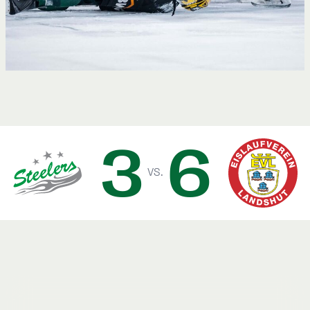
3
6
vs.