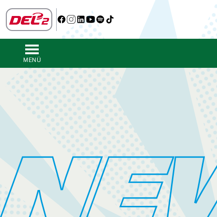
MENÜ
NE