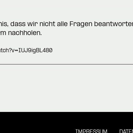
is, dass wir nicht alle Fragen beantwort
orm nachholen.
atch?v=IUJ9igBL480
IMPRESSUM
DATE