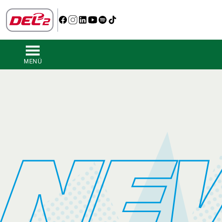
MENÜ
NE