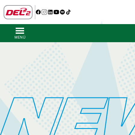
MENÜ
NE