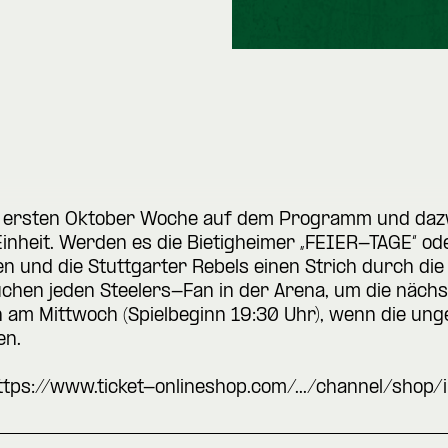
er ersten Oktober Woche auf dem Programm und daz
inheit. Werden es die Bietigheimer „FEIER-TAGE“ ode
n und die Stuttgarter Rebels einen Strich durch d
rauchen jeden Steelers-Fan in der Arena, um die näc
h am Mittwoch (Spielbeginn 19:30 Uhr), wenn die un
en.
ttps://www.ticket-onlineshop.com/.../channel/shop/