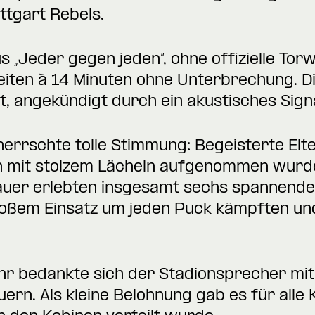
tgart Rebels.
 „Jeder gegen jeden“, ohne offizielle Tor
eiten à 14 Minuten ohne Unterbrechung. D
t, angekündigt durch ein akustisches Signa
herrschte tolle Stimmung: Begeisterte Elt
n mit stolzem Lächeln aufgenommen wurde 
auer erlebten insgesamt sechs spannende u
roßem Einsatz um jeden Puck kämpften un
r bedankte sich der Stadionsprecher mit
ern. Als kleine Belohnung gab es für alle 