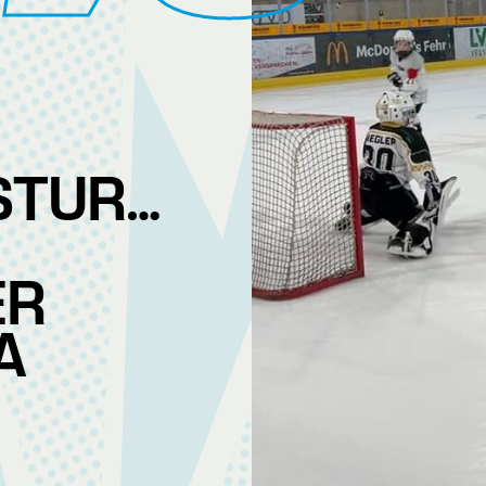
STURNIER
ER
A