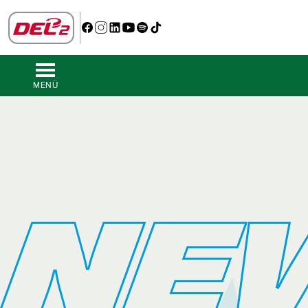
MENÜ
NE