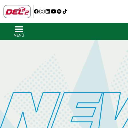
MENÜ
NE