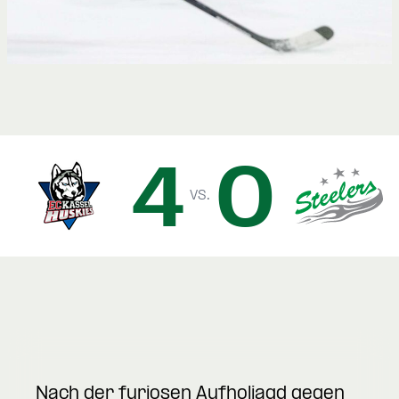
4
0
vs.
Nach der furiosen Aufholjagd gegen