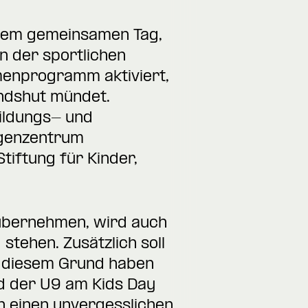
inem gemeinsamen Tag,
n der sportlichen
hmenprogramm aktiviert,
ndshut mündet.
ildungs- und
igenzentrum
tiftung für Kinder,
 übernehmen, wird auch
tehen. Zusätzlich soll
s diesem Grund haben
d der U9 am Kids Day
n einen unvergesslichen