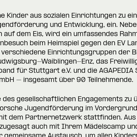
e Kinder aus sozialen Einrichtungen zu e
gendförderung und Entwicklung, ein. Nebe
ern auf dem Eis, wird ein umfassendes Ra
onbesuch beim Heimspiel gegen den EV La
 verschiedene Einrichtungsgruppen der B
udwigsburg-Waiblingen-Enz, das Freiwill
and für Stuttgart e.V. und die AGAPEDIA S
GmbH – insgesamt über 90 Teilnehmende.
 des gesellschaftlichen Engagements zu
Porsche Jugendförderung im Vordergrund s
mit dem Partnernetzwerk stattfinden. Au
s zugesagt auch mit Ihrem Mädelscamp un
der gemeinsame Austausch, um allen Kinder