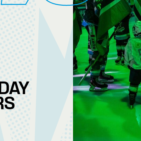
DAY
RS