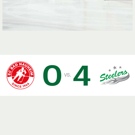
0
4
vs.