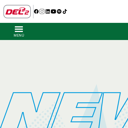
MENÜ
NE