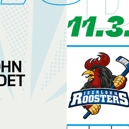
OHN
DET