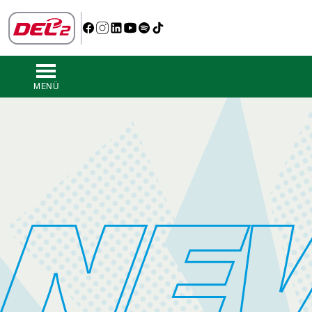
MENÜ
NE