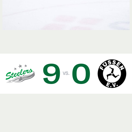
9
0
vs.