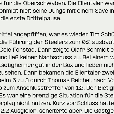
 für die Oberschwaben. Die Ellentaler wa
hmidt hielt seine Jungs mit einem Save im
 die erste Drittelpause.
ttel angepfiffen, war es wieder Tim Schüle
 die Führung der Steelers zum 0:2 ausbau
ole Fonstad. Dann zeigte Olafr Schmidt e
nd ließ keinen Nachschuss zu. Bei einem 
ietigheimer gut in der Box und ließen nich
usehen. Dann bekamen die Ellentaler zwei
im 5 zu 3 durch Thomas Reichel, nach Vo
 zum Anschlusstreffer von 1:2. Der Bieti
 war eine brenzlige Situation für die Stee
rplay nicht nutzen. Kurz vor Schluss hatt
:2 Ausgleich, scheiterte aber. Die Gast