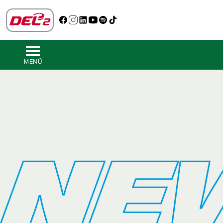
MENÜ
NE