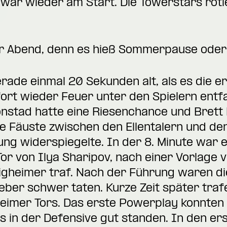
e, war wieder am Start. Die Towerstars roti
r Abend, denn es hieß Sommerpause oder 
erade einmal 20 Sekunden alt, als es die e
rt wieder Feuer unter den Spielern entfa
nstad hatte eine Riesenchance und Brett 
e Fäuste zwischen den Ellentalern und d
ng widerspiegelte. In der 8. Minute war e
r von Ilya Sharipov, nach einer Vorlage 
tigheimer traf. Nach der Führung waren die
eber schwer taten. Kurze Zeit später tra
heimer Tors. Das erste Powerplay konnten 
ers in der Defensive gut standen. In den e