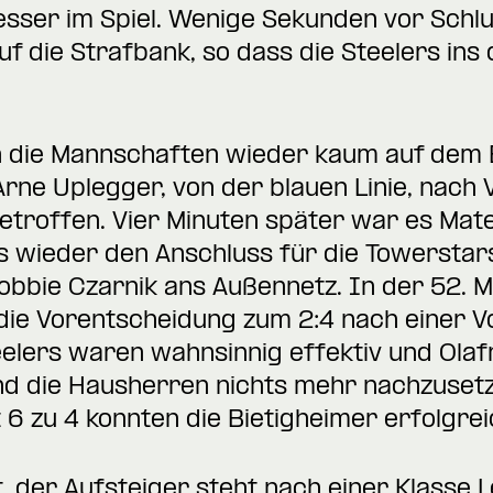
esser im Spiel. Wenige Sekunden vor Schl
 die Strafbank, so dass die Steelers ins d
en die Mannschaften wieder kaum auf dem E
Arne Uplegger, von der blauen Linie, nach
etroffen. Vier Minuten später war es Mat
s wieder den Anschluss für die Towerstars
Robbie Czarnik ans Außennetz. In der 52. M
ie Vorentscheidung zum 2:4 nach einer Vo
elers waren wahnsinnig effektiv und Olaf
d die Hausherren nichts mehr nachzusetz
 6 zu 4 konnten die Bietigheimer erfolgr
 der Aufsteiger steht nach einer Klasse 