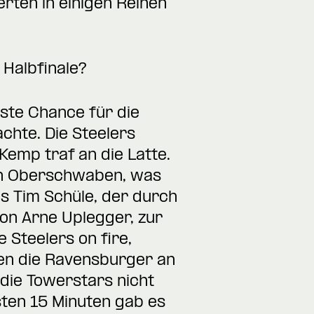
erten in einigen Reihen
Halbfinale?
rste Chance für die
chte. Die Steelers
Kemp traf an die Latte.
en Oberschwaben, was
s Tim Schüle, der durch
von Arne Uplegger, zur
 Steelers on fire,
fen die Ravensburger an
die Towerstars nicht
rsten 15 Minuten gab es