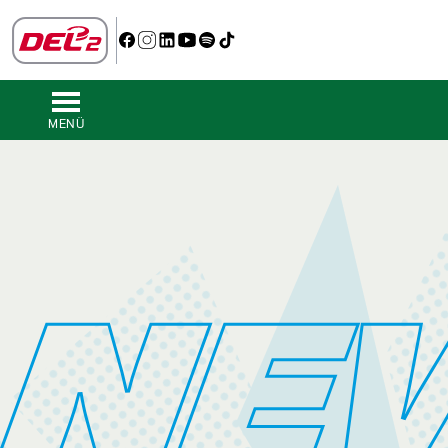
MENÜ
NE