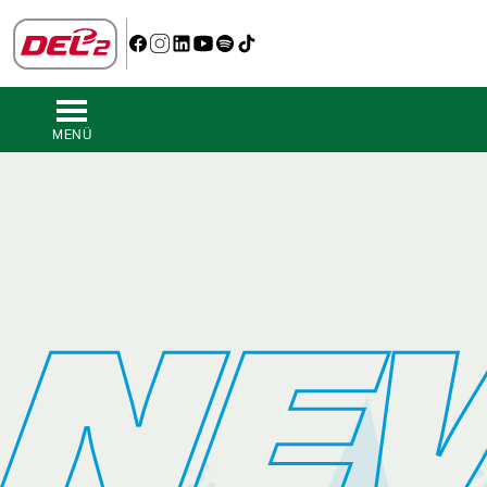
MENÜ
NE