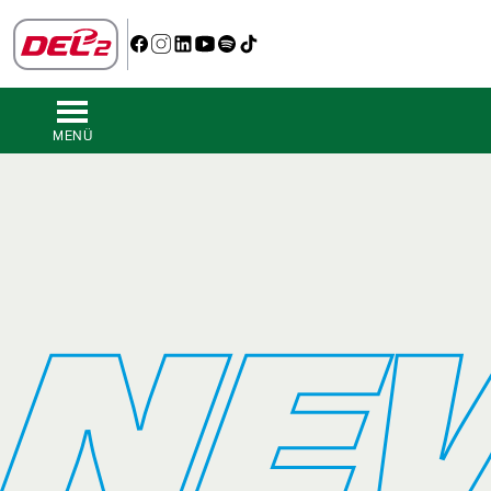
MENÜ
NE