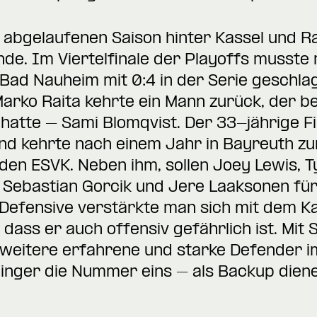
r abgelaufenen Saison hinter Kassel und R
nde. Im Viertelfinale der Playoffs musste
 Bad Nauheim mit 0:4 in der Serie geschl
Marko Raita kehrte ein Mann zurück, der b
hatte – Sami Blomqvist. Der 33-jährige Fi
d kehrte nach einem Jahr in Bayreuth zur
 den ESVK. Neben ihm, sollen Joey Lewis, 
Sebastian Gorcik und Jere Laaksonen für
 Defensive verstärkte man sich mit dem K
 dass er auch offensiv gefährlich ist. Mit
weitere erfahrene und starke Defender i
eßinger die Nummer eins – als Backup dien