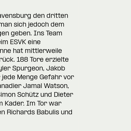
avensburg den dritten
 man sich jedoch dem
agen geben. Ins Team
eim ESVK eine
nne hat mittlerweile
ück. 188 Tore erzielte
Tyler Spurgeon, Jakob
 jede Menge Gefahr vor
anadier Jamal Watson,
 Simon Schütz und Dieter
m Kader. Im Tor war
en Richards Babulis und