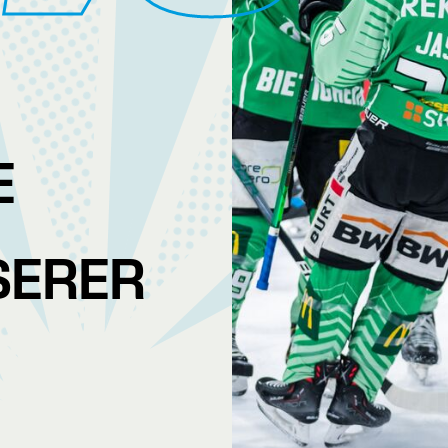
E
I
SERER