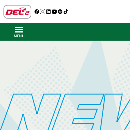
MENÜ
NE