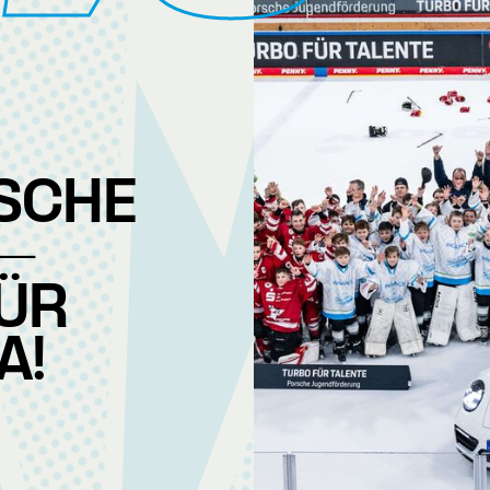
RSCHE
 -
ÜR
A!