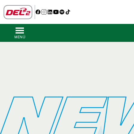
MENÜ
NE