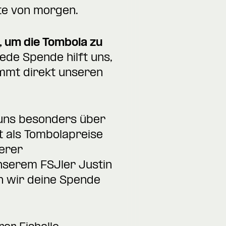
te von morgen.
, um die Tombola zu
de Spende hilft uns,
mmt direkt unseren
 uns besonders über
ut als Tombolapreise
serer
nserem FSJler Justin
n wir deine Spende