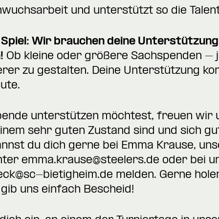
hwuchsarbeit und unterstützt so die Talen
 Spiel: Wir brauchen deine Unterstützung
!
Ob kleine oder größere Sachspenden – je
rer zu gestalten. Deine Unterstützung ko
ute.
 Spende unterstützen möchtest, freuen wir
n einem sehr guten Zustand sind und sich g
kannst du dich gerne bei Emma Krause, un
nter
emma.krause@steelers.de
oder bei u
heck@sc-bietigheim.de
melden.
Gerne hole
 gib uns einfach Bescheid!