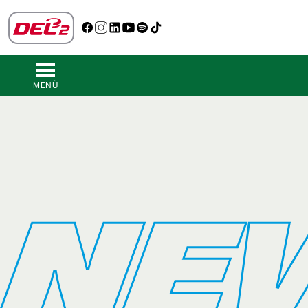
MENÜ
NE