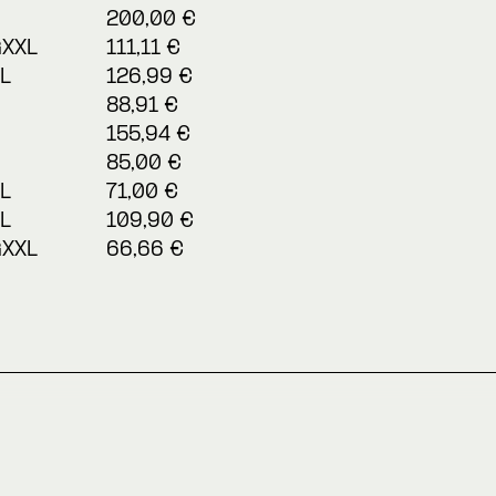
200,00 €
GXXL
111,11 €
L
126,99 €
88,91 €
155,94 €
85,00 €
L
71,00 €
L
109,90 €
GXXL
66,66 €