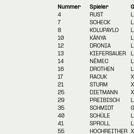
Nummer
Spieler
4
RUST
L
7
SCHECK
L
8
KOLUPAYLO
L
10
KÁNYA
L
12
DRONIA
L
13
KIEFERSAUER
L
14
NĚMEC
L
16
DROTHEN
L
17
RACUK
X
21
STURM
X
25
DIETMANN
X
29
PREIBISCH
L
35
SCHMIDT
40
SCHÜLE
L
41
SPROLL
L
55
HOCHREITHER
X