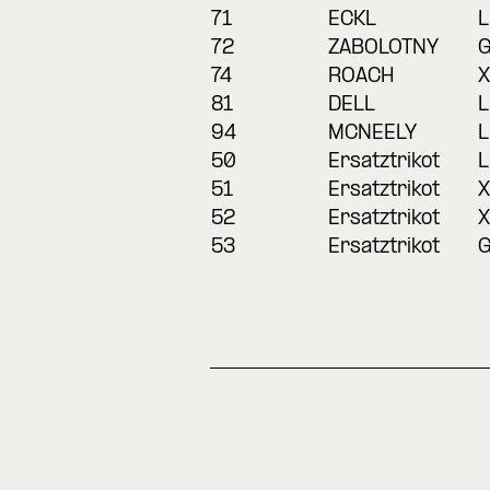
71
ECKL
L
72
ZABOLOTNY
74
ROACH
X
81
DELL
L
94
MCNEELY
L
50
Ersatztrikot
L
51
Ersatztrikot
X
52
Ersatztrikot
X
53
Ersatztrikot