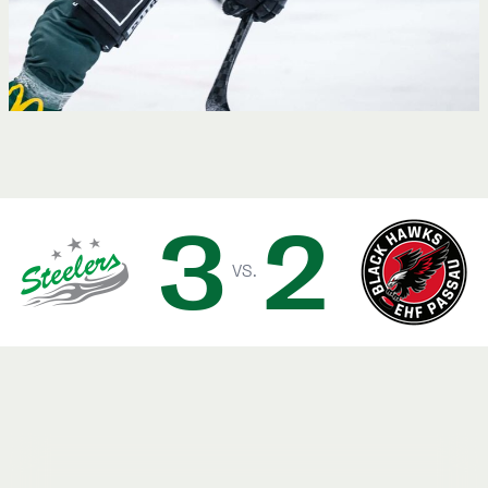
3
2
vs.