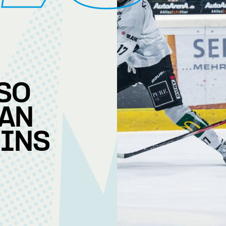
 SO
LAN
 INS