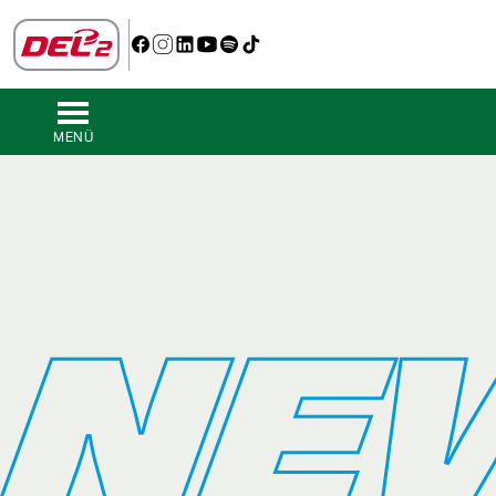
MENÜ
NE