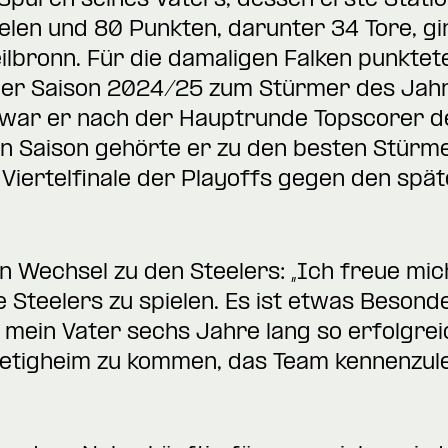
 Spuren seines Vaters, dessen erste Statio
len und 80 Punkten, darunter 34 Tore, gi
eilbronn. Für die damaligen Falken punkte
der Saison 2024/25 zum Stürmer des Jahr
 war er nach der Hauptrunde Topscorer d
n Saison gehörte er zu den besten Stürme
Viertelfinale der Playoffs gegen den spä
 Wechsel zu den Steelers: „Ich freue mich
e Steelers zu spielen. Es ist etwas Besond
m mein Vater sechs Jahre lang so erfolgrei
etigheim zu kommen, das Team kennenzul