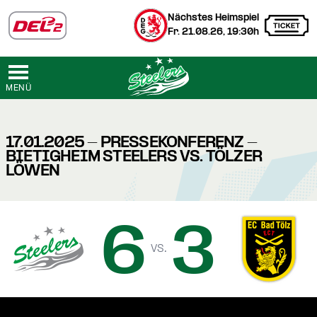
Nächstes Heimspiel
Fr. 21.08.26, 19:30h
MENÜ
17.01.2025 - PRESSEKONFERENZ -
BIETIGHEIM STEELERS VS. TÖLZER
LÖWEN
6
3
vs.