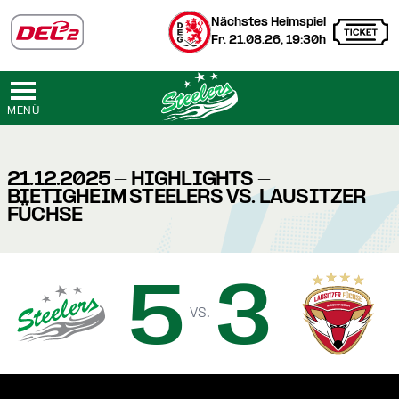
Nächstes Heimspiel
Fr. 21.08.26, 19:30h
MENÜ
21.12.2025 - HIGHLIGHTS -
BIETIGHEIM STEELERS VS. LAUSITZER
FÜCHSE
5
3
vs.