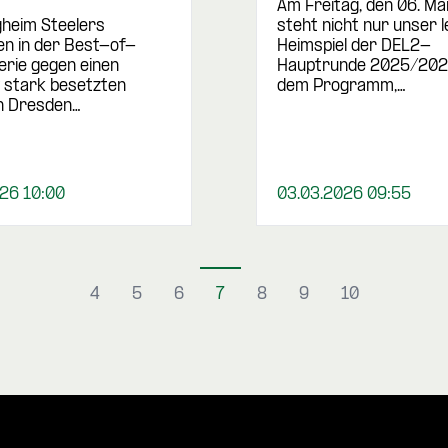
Am Freitag, den 06. M
igheim Steelers
steht nicht nur unser 
en in der Best-of-
Heimspiel der DEL2-
rie gegen einen
Hauptrunde 2025/202
v stark besetzten
dem Programm,…
n Dresden…
26 10:00
03.03.2026 09:55
4
5
6
7
8
9
10