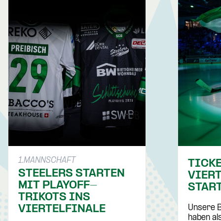
1.MANNSCHAFT
TICK
STEELERS STARTEN
VIER
MIT PLAYOFF-
STAR
TRIKOTS INS
VIERTELFINALE
Unsere B
haben al