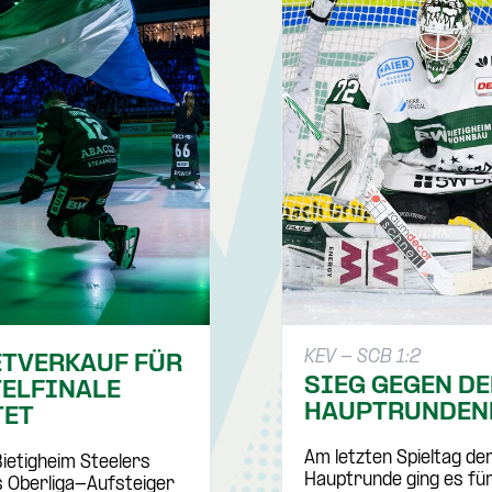
KEV - SCB 1:2
ETVERKAUF FÜR
SIEG GEGEN D
TELFINALE
HAUPTRUNDEN
TET
Am letzten Spieltag de
ietigheim Steelers
Hauptrunde ging es für
s Oberliga-Aufsteiger