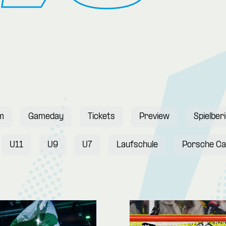
m
Gameday
Tickets
Preview
Spielber
U11
U9
U7
Laufschule
Porsche C