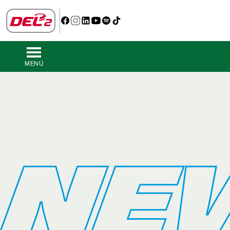
MENÜ
NE