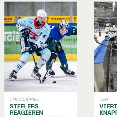
1.MANNSCHAFT
U20
STEELERS
VIER
REAGIEREN
KNAP