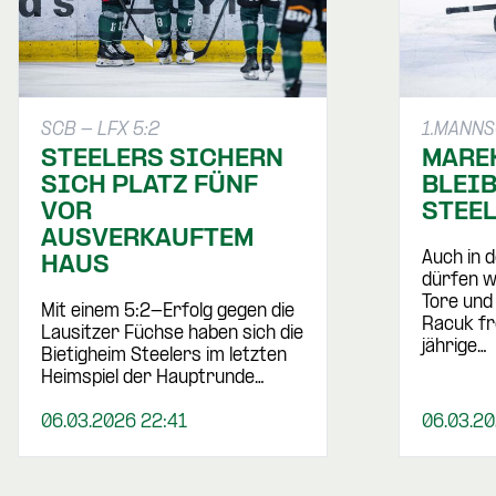
SCB - LFX 5:2
1.MANN
STEELERS SICHERN
MARE
SICH PLATZ FÜNF
BLEIB
VOR
STEE
AUSVERKAUFTEM
Auch in 
HAUS
dürfen w
Tore und
Mit einem 5:2-Erfolg gegen die
Racuk fr
Lausitzer Füchse haben sich die
jährige…
Bietigheim Steelers im letzten
Heimspiel der Hauptrunde…
06.03.2026 22:41
06.03.20