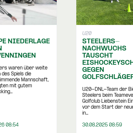
U20
PE NIEDERLAGE
STEELERS-
N
NACHWUCHS
ENNINGEN
TAUSCHT
EISHOCKEYSC
lers waren über weite
GEGEN
 des Spiels die
GOLFSCHLÄGE
timmende Mannschaft,
ten mit gutem
U20-DNL-Team der Bi
cking…
Steelers beim Teameve
Golfclub Liebenstein Ei
vor dem Start der neu
in…
26 08:54
30.08.2025 08:59