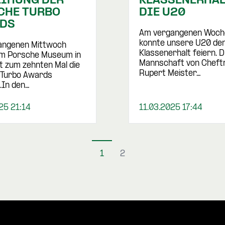
EIHUNG DER
KLASSENERHAL
CHE TURBO
DIE U20
DS
Am vergangenen Woch
konnte unsere U20 de
angenen Mittwoch
Klassenerhalt feiern. D
im Porsche Museum in
Mannschaft von Cheft
t zum zehnten Mal die
Rupert Meister…
 Turbo Awards
.In den…
25 21:14
11.03.2025 17:44
1
2