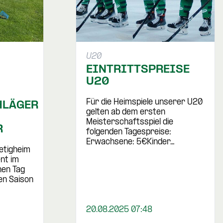
U20
EINTRITTSPREISE
U20
Für die Heimspiele unserer U20
HLÄGER
gelten ab dem ersten
Meisterschaftsspiel die
R
folgenden Tagespreise:
Erwachsene: 5€Kinder…
etigheim
nt im
nen Tag
en Saison
20.08.2025 07:48