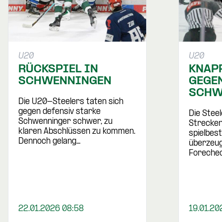
U20
U20
RÜCKSPIEL IN
KNAP
SCHWENNINGEN
GEGE
SCHW
Die U20-Steelers taten sich
gegen defensiv starke
Die Stee
Schwenninger schwer, zu
Strecken
klaren Abschlüssen zu kommen.
spielbes
Dennoch gelang…
überzeug
Foreche
22.01.2026 08:58
19.01.20