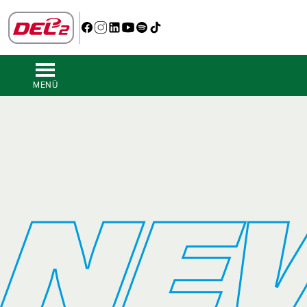
MENÜ
NE