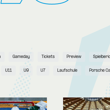
m
Gameday
Tickets
Preview
Spielberi
U11
U9
U7
Laufschule
Porsche C